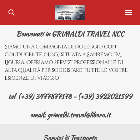
Vai
al
contenuto
principale
Benvenuti in GRIMALDI TRAVEL NCC
Siamo una compagnia di noleggio con
conducente (NCC) situata a Sanremo IM,
Liguria. Offriamo servizi professionali e di
alta qualità per soddisfare tutte le vostre
esigenze di viaggio
tel (+39) 3477877178 - (+39) 3922021599
email: grimaldi.travel@libero.it
Servizi di Trasporto